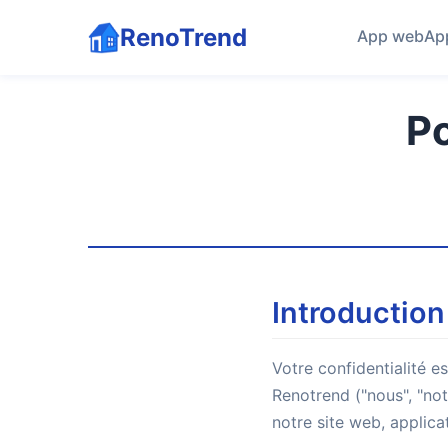
RenoTrend
App web
Ap
Po
Introduction
Votre confidentialité e
Renotrend ("nous", "not
notre site web, applica