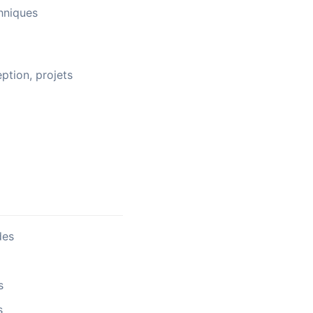
chniques
ption, projets
des
s
s