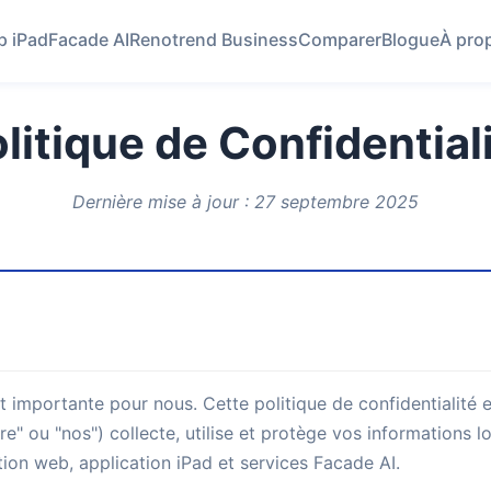
p iPad
Facade AI
Renotrend Business
Comparer
Blogue
À pro
litique de Confidential
Dernière mise à jour : 27 septembre 2025
st importante pour nous. Cette politique de confidentialit
re" ou "nos") collecte, utilise et protège vos informations l
tion web, application iPad et services Facade AI.