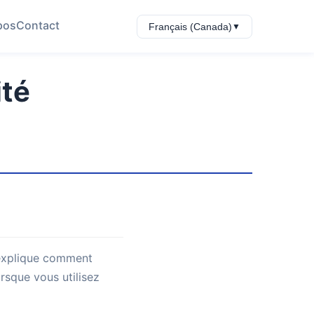
pos
Contact
Français (Canada)
▼
ité
é explique comment
orsque vous utilisez