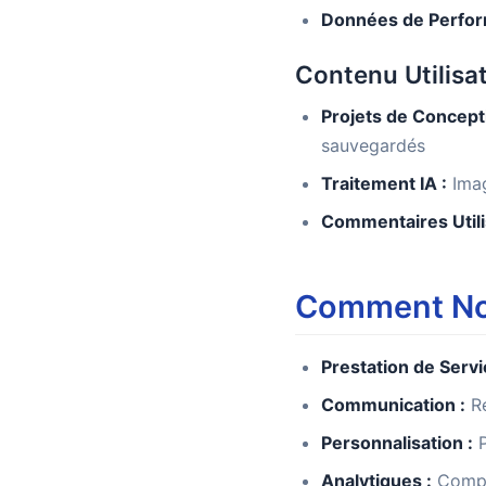
Données de Perfor
Contenu Utilisa
Projets de Concepti
sauvegardés
Traitement IA :
Imag
Commentaires Utili
Comment Nou
Prestation de Servi
Communication :
Ré
Personnalisation :
P
Analytiques :
Compre