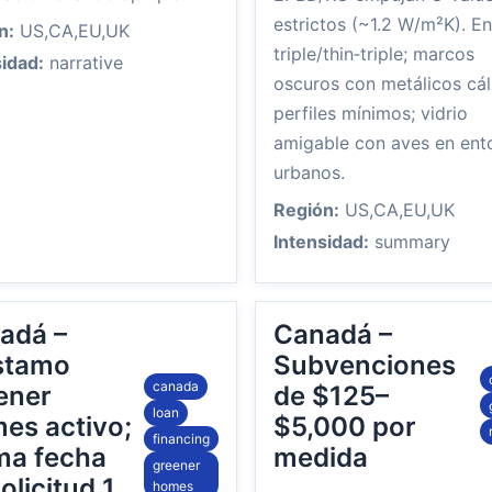
estrictos (~1.2 W/m²K). En
n:
US,CA,EU,UK
triple/thin‑triple; marcos
sidad:
narrative
oscuros con metálicos cál
perfiles mínimos; vidrio
amigable con aves en ent
urbanos.
Región:
US,CA,EU,UK
Intensidad:
summary
adá –
Canadá –
stamo
Subvenciones
canada
ener
de $125–
loan
es activo;
$5,000 por
financing
ima fecha
medida
greener
olicitud 1
homes