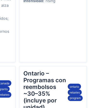
Intensidad:
rising
 alza
idos;
ornos
Ontario –
Programas con
canada
reembolsos
ontario
grants
~30–35%
rebates
rebates
program
(incluye por
unidad)