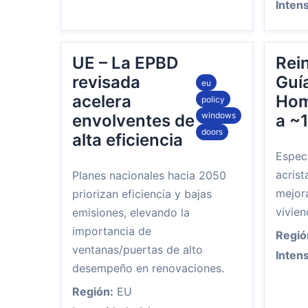
Inten
UE – La EPBD
Rei
revisada
Guí
eu
acelera
Hom
policy
windows
envolventes de
a ~
doors
alta eficiencia
Especi
acrist
Planes nacionales hacia 2050
mejor
priorizan eficiencia y bajas
vivien
emisiones, elevando la
importancia de
Regió
ventanas/puertas de alto
Inten
desempeño en renovaciones.
Región:
EU