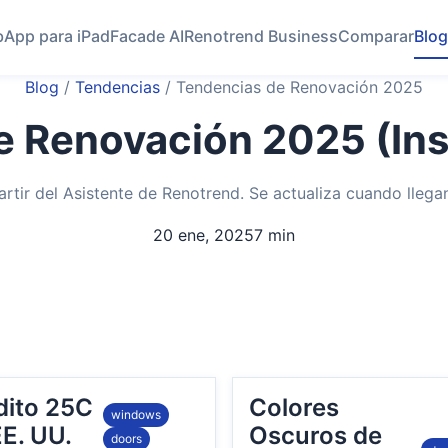
b
App para iPad
Facade AI
Renotrend Business
Comparar
Blog
Blog
/
Tendencias
/
Tendencias de Renovación 2025
 Renovación 2025 (Ins
rtir del Asistente de Renotrend. Se actualiza cuando llega
20 ene, 2025
7 min
dito 25C
Colores
windows
EE. UU.
Oscuros de
doors