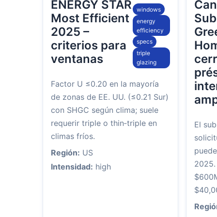
ENERGY STAR
Can
windows
Most Efficient
Sub
energy
2025 –
Gre
efficiency
specs
criterios para
Ho
triple
ventanas
cer
glazing
pré
Factor U ≤0.20 en la mayoría
inte
de zonas de EE. UU. (≤0.21 Sur)
amp
con SHGC según clima; suele
requerir triple o thin‑triple en
El sub
climas fríos.
solici
pueden
Región:
US
2025.
Intensidad:
high
$600M
$40,0
Regió