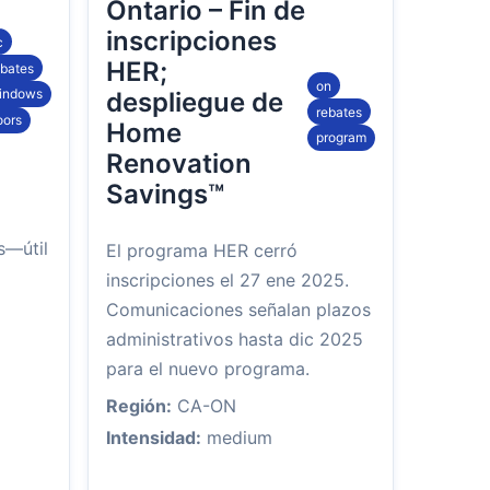
Ontario – Fin de
inscripciones
c
HER;
ebates
on
indows
despliegue de
rebates
oors
Home
program
Renovation
Savings™
s—útil
El programa HER cerró
inscripciones el 27 ene 2025.
Comunicaciones señalan plazos
administrativos hasta dic 2025
para el nuevo programa.
Región:
CA-ON
Intensidad:
medium