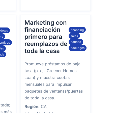
Marketing con
financiación
financing
ndows
primero para
sales
rs
canada
reemplazos de
entives
packages
des
toda la casa
nds
Promueve préstamos de baja
tasa (p. ej., Greener Homes
Loan) y muestra cuotas
mensuales para impulsar
paquetes de ventanas/puertas
de toda la casa.
itada;
Región:
CA
es más