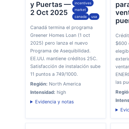
y Puertas —
par
incentives
market
2 Oct 2025
ven
canada
usa
pue
Canadá termina el programa
Greener Homes Loan (1 oct
Crédit
2025) pero lanza el nuevo
$600 
Programa de Asequibilidad.
elegi
EE.UU. mantiene créditos 25C.
exteri
Satisfacción de instalación sube
venta
11 puntos a 749/1000.
ENERG
las p
Región:
North America
Regió
Intensidad:
high
Inten
Evidencia y notas
Evi