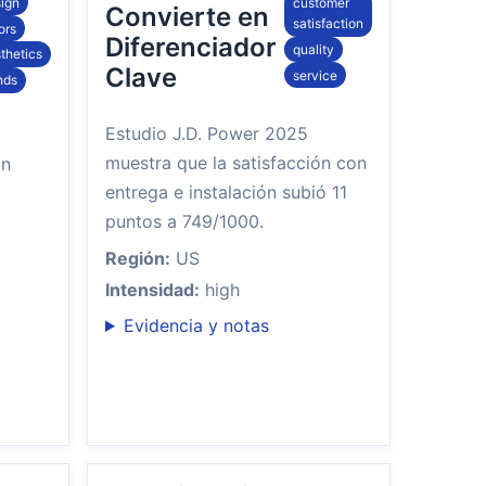
ign
customer
Convierte en
satisfaction
ors
Diferenciador
quality
thetics
Clave
service
nds
Estudio J.D. Power 2025
muestra que la satisfacción con
ón
entrega e instalación subió 11
puntos a 749/1000.
Región:
US
Intensidad:
high
Evidencia y notas