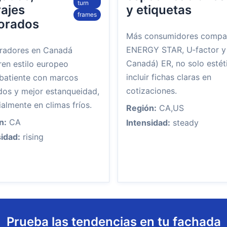
turn
rajes
y etiquetas
frames
orados
Más consumidores compa
ENERGY STAR, U‑factor y
adores en Canadá
Canadá) ER, no solo estét
ren estilo europeo
incluir fichas claras en
obatiente con marcos
cotizaciones.
dos y mejor estanqueidad,
almente en climas fríos.
Región:
CA,US
n:
CA
Intensidad:
steady
sidad:
rising
Prueba las tendencias en tu fachada