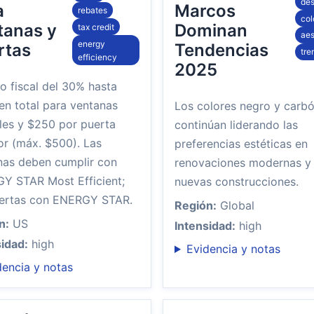
des
a
Marcos
rebates
col
tanas y
Dominan
tax credit
aes
energy
rtas
Tendencias
tre
efficiency
2025
o fiscal del 30% hasta
en total para ventanas
Los colores negro y carb
bles y $250 por puerta
continúan liderando las
or (máx. $500). Las
preferencias estéticas en
nas deben cumplir con
renovaciones modernas y
Y STAR Most Efficient;
nuevas construcciones.
uertas con ENERGY STAR.
Región:
Global
n:
US
Intensidad:
high
sidad:
high
Evidencia y notas
dencia y notas