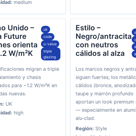
sidad:
medium
no Unido –
Estilo –
uk
s
a Future
Negro/antracita
code
c
es orienta
con neutros
u-value
triple
1.2 W/m²K
cálidos al alza
a
glazing
ficaciones migran a triple
Los marcos negros y antr
alamiento y chasis
siguen fuertes; los metáli
ados para ~1.2 W/m²K en
cálidos (bronce, anodizad
das nuevas.
taupe y marrón profundo
aportan un look premium
n:
UK
— especialmente en alumi
sidad:
high
alu‑clad.
Región:
Style