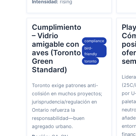
Intensidad:
rising
Cumplimiento
Pla
– Vidrio
Có
compliance
amigable con
pos
bird-
aves (Toronto
ofer
friendly
Green
sem
toronto
Standard)
Lidera
(25C/i
Toronto exige patrones anti-
por U
colisión en muchos proyectos;
paleta
jurisprudencia/regulación en
neutro
Ontario refuerza la
añade 
responsabilidad—buen
entor
agregado urbano.
financ