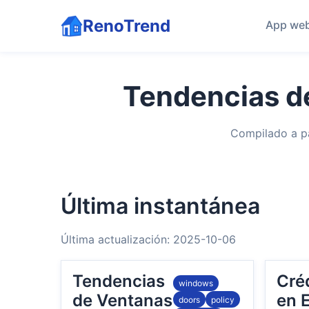
RenoTrend
App we
Tendencias de
Compilado a pa
Última instantánea
Última actualización: 2025-10-06
Tendencias
Cré
windows
de Ventanas
en 
doors
policy