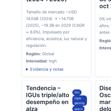
oct
Tamaño de mercado ~USD
14.04B (2024) → ~14.75B
0% in
(2025), ~19.3B en 2029 (CAGR
años;
≈ 6.9%), impulsado por
antes 
eficiencia, acústica, luz natural y
Regió
regulación.
Inten
Región:
Global
Intensidad:
high
Evidencia y notas
Tendencia –
Dis
IGU
IGUs triple/alto
Osci
triple
desempeño en
mar
glazing
alza
del
specs