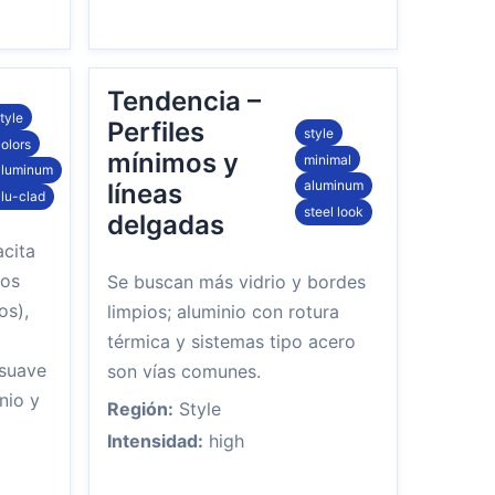
Tendencia –
tyle
Perfiles
style
olors
mínimos y
minimal
aluminum
aluminum
líneas
lu-clad
steel look
delgadas
acita
cos
Se buscan más vidrio y bordes
os),
limpios; aluminio con rotura
térmica y sistemas tipo acero
 suave
son vías comunes.
nio y
Región:
Style
Intensidad:
high