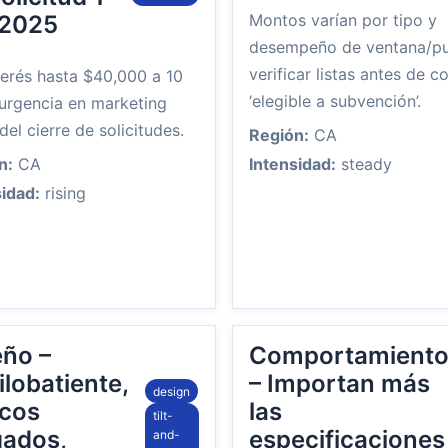
 2025
Montos varían por tipo y
desempeño de ventana/pu
verificar listas antes de co
terés hasta $40,000 a 10
‘elegible a subvención’.
 urgencia en marketing
del cierre de solicitudes.
Región:
CA
n:
CA
Intensidad:
steady
sidad:
rising
eño –
Comportamient
lobatiente,
– Importan más
design
cos
las
tilt-
gados,
especificaciones
and-