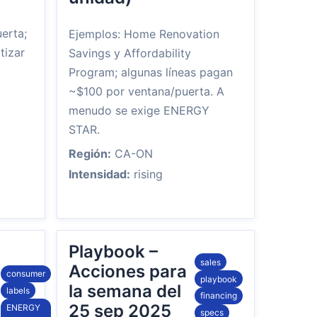
erta;
Ejemplos: Home Renovation
tizar
Savings y Affordability
Program; algunas líneas pagan
~$100 por ventana/puerta. A
menudo se exige ENERGY
STAR.
Región:
CA-ON
Intensidad:
rising
o
Playbook –
sales
Acciones para
consumer
playbook
la semana del
labels
financing
25 sep 2025
ENERGY
specs