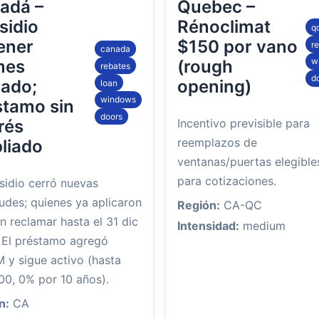
adá –
Quebec –
sidio
Rénoclimat
q
ener
$150 por vano
r
canada
w
mes
(rough
rebates
d
rado;
opening)
loan
windows
stamo sin
doors
rés
Incentivo previsible para
reemplazos de
liado
ventanas/puertas elegible
para cotizaciones.
sidio cerró nuevas
tudes; quienes ya aplicaron
Región:
CA-QC
 reclamar hasta el 31 dic
Intensidad:
medium
 El préstamo agregó
 y sigue activo (hasta
00, 0% por 10 años).
n:
CA