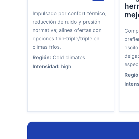
her
Impulsado por confort térmico,
mej
reducción de ruido y presión
normativa; alinea ofertas con
Compr
opciones thin‑triple/triple en
prefie
climas fríos.
oscil
delga
Región:
Cold climates
especi
Intensidad:
high
Regió
Inten