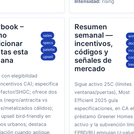
Intensidad:
rising
ybook –
Resumen
mo
semanal —
sales
wi
icionar
incentivos,
specs
doo
palette
tas esta
códigos y
inc
upsell
co
ana
señales de
tre
mercado
 con elegibilidad
ncentivos CA); especifica
Sigue activo 25C (límites
‑factor/SHGC; ofrece dos
ventanas/puertas), Most
s (negro/antracita vs
Efficient 2025 guía
s/metalizados cálidos);
especificaciones, en CA el
upsell bird‑friendly en
préstamo Greener Homes
nos urbanos; destaca
activo y la subvención lim
iación cuando aplique.
EPBD/RU empujan U‑valu