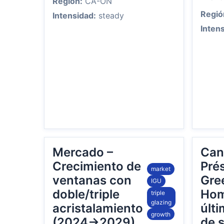
Región:
CA-ON
Regió
Intensidad:
steady
Inten
Mercado –
Can
Crecimiento de
Pré
market
ventanas con
Gre
IGU
doble/triple
Hom
triple
glazing
acristalamiento
últ
growth
(2024→2029)
de s