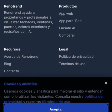
Renotrend
Productos
Renotrend ayuda a
App web
propietarios y profesionales a
App para iPad
visualizar fachadas, ventanas,
puertas, colores exteriores y
Facade AI
rediseños con IA.
Comparar
Recursos
Legal
Acerca de Renotrend
Política de privacidad
Blog
Términos de uso
Contacto
Preguntas frecuentes
×
Cookies y analítica
Usamos cookies y analítica para mejorar el sitio y entender
cómo lo utilizan los visitantes. Consulta nuestra
política de
privacidad
y nuestros
términos de uso
.
© 2026 Renotrend. Todos los derechos reservados.
Aceptar